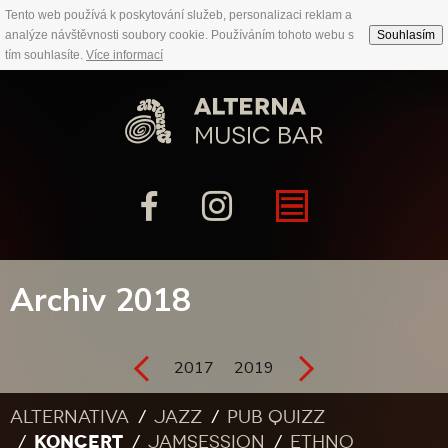
Tento web používá k poskytování služeb, personalizaci reklam a
analýze návštěvnosti soubory cookie. Používáním tohoto webu s
Souhlasím
tím souhlasíte.
Více informací
Archiv 2018
2017
2019
Alternativa
Jazz
Pub quizz
KONCERT
Jamsession
Ethno