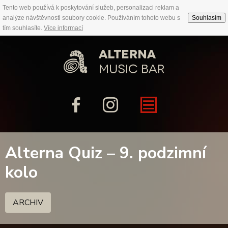
Tento web používá k poskytování služeb, personalizaci reklam a
analýze návštěvnosti soubory cookie. Používáním tohoto webu s
Souhlasím
tím souhlasíte.
Více informací
Alterna Quiz – 9. podzimní
kolo
ARCHIV