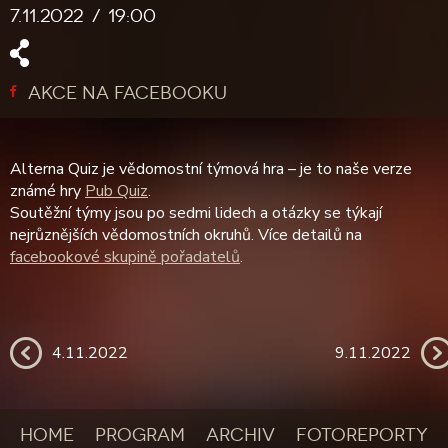
7.11.2022
19:00
AKCE NA FACEBOOKU
Alterna Quiz je vědomostní týmová hra – je to naše verze
známé hry
Pub Quiz
.
Soutěžní týmy jsou po sedmi lidech a otázky se týkají
nejrůznějších vědomostních okruhů. Více detailů na
facebookové skupině pořadatelů
.
4.11.2022
9.11.2022
HOME
PROGRAM
ARCHIV
FOTOREPORTY