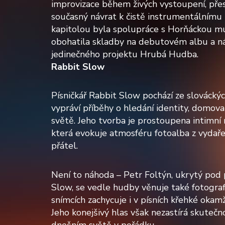
improvizace během živých vystoupení, přes
současný návrat k čistě instrumentálnímu
kapitolou byla spolupráce s Horňáckou mu
obohatila skladby na debutovém albu a ná
jedinečného projektu Hrubá Hudba.
Rabbit Slow
Písničkář Rabbit Slow pochází ze slováckých
vypráví příběhy o hledání identity, domov
světě. Jeho tvorba je prostoupena intimní m
která evokuje atmosféru fotoalba z vydař
přátel.
Není to náhoda – Petr Foltýn, ukrytý p
Slow, se vedle hudby věnuje také fotografi
snímcích zachycuje i v písních křehké okam
Jeho konejšivý hlas však nezastírá skutečno
dnešním světě v pořádku.