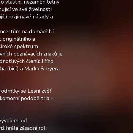
 o vlastní, nezaměnitelný
jící ve své živelnosti,
jící rozjímavé nálady a
koncertům na domácích i
 originálního a
široké spektrum
avních poznávacích znaků je
otlivých členů: Jiřího
ha (bicí) a Marka Steyera
 odmlky se Lesní zvěř
komorní podobě tria –
vývojem: od
 hrála zásadní roli