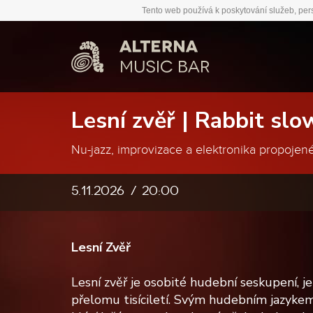
Tento web používá k poskytování služeb, per
Lesní zvěř | Rabbit slo
Nu-jazz, improvizace a elektronika propojené
5.11.2026
20:00
Lesní Zvěř
Lesní zvěř je osobité hudební seskupení, je
přelomu tisíciletí. Svým hudebním jazykem