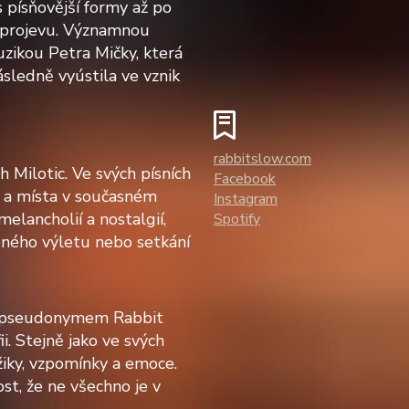
 písňovější formy až po
 projevu. Významnou
zikou Petra Mičky, která
sledně vyústila ve vznik
rabbitslow.com
 Milotic. Ve svých písních
Facebook
a a místa v současném
Instagram
elancholií a nostalgií,
Spotify
eného výletu nebo setkání
od pseudonymem Rabbit
i. Stejně jako ve svých
žiky, vzpomínky a emoce.
st, že ne všechno je v