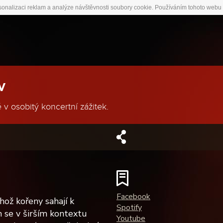
sonalizaci reklam a analýze návštěvnosti soubory cookie. Používáním tohoto webu 
w
 v osobitý koncertní zážitek.
Facebook
hož kořeny sahají k
Spotify
 se v širším kontextu
Youtube