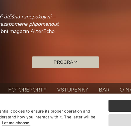
ň útěšná i znepokojivá –
le nezapomene připomenout
ební magazín AlterEcho.
PROGRAM
FOTOREPORTY
VSTUPENKY
BAR
O N
FOR BANDS
ntial cookies to ensure its proper operation and
derstand how you interact with it. The latter will be
.
Let me choose.