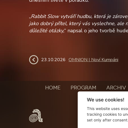
„
Rabbit Slow vytváří hudbu, která je zárove
jako dobrý přítel, který vás vyslechne, a
důležité otázky,
“ napsal o jeho tvorbě hud
23.10.2026
OMNION | Noví Kumpáni
HOME
PROGRAM
ARCHIV
We use cookies!
This website uses esse
tracking cookies to un
set only after consent