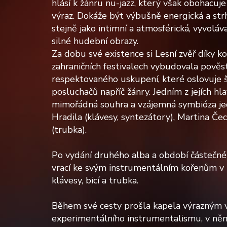
hlásí k žánru nu-jazz, který však obohacuje
výraz. Dokáže být výbušně energická a strhu
stejně jako intimní a atmosférická, vyvoláva
silné hudební obrazy.
Za dobu své existence si Lesní zvěř díky 
zahraničních festivalech vybudovala pověst
respektovaného uskupení, které oslovuje 
posluchačů napříč žánry. Jedním z jejích hl
mimořádná souhra a vzájemná symbióza jedn
Hradila (klávesy, syntezátory), Martina Čec
(trubka).
Po vydání druhého alba a období částečné
vrací ke svým instrumentálním kořenům v 
klávesy, bicí a trubka.
Během své cesty prošla kapela výrazným 
experimentálního instrumentalismu, v němž