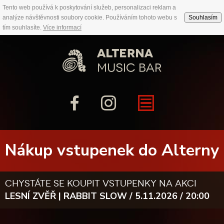
Tento web používá k poskytování služeb, personalizaci reklam a
analýze návštěvnosti soubory cookie. Používáním tohoto webu s
Souhlasím
tím souhlasíte.
Více informací
Nákup vstupenek do Alterny
chystáte se koupit vstupenky na akci
LESNÍ ZVĚŘ | RABBIT SLOW / 5.11.2026 / 20:00