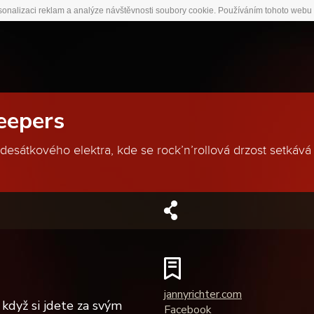
sonalizaci reklam a analýze návštěvnosti soubory cookie. Používáním tohoto webu 
eepers
esátkového elektra, kde se rock’n’rollová drzost setkává
jannyrichter.com
 když si jdete za svým
Facebook