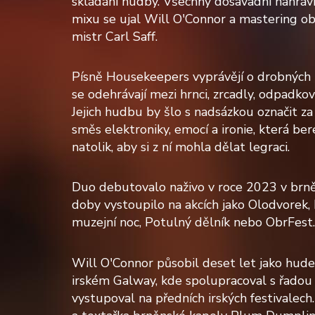
skládání hudby. Všechny dosavadní nahrávk
mixu se ujal Will O'Connor a mastering o
mistr Carl Saff.
Písně Housekeepers vyprávějí o drobných 
se odehrávají mezi hrnci, zrcadly, odpadkový
Jejich hudbu by šlo s nadsázkou označit za
směs elektroniky, emocí a ironie, která be
natolik, aby si z ní mohla dělat legraci.
Duo debutovalo naživo v roce 2023 v br
doby vystoupilo na akcích jako Olodvorek
muzejní noc, Potulný dělník nebo ObrFest.
Will O'Connor působil deset let jako hude
irském Galway, kde spolupracoval s řado
vystupoval na předních irských festivalech