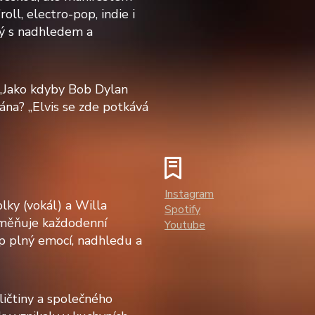
oll, electro-pop, indie i
rý s nadhledem a
 „Jako kdyby Bob Dylan
ána? „Elvis se zde potkává
Instagram
lky (vokál) a Willa
Spotify
roměňuje každodenní
Youtube
op plný emocí, nadhledu a
ičtiny a společného