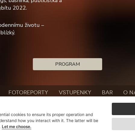
, básnířka, publicistka a
gbítu 2022.
dodennímu životu –
blízký.
PROGRAM
FOTOREPORTY
VSTUPENKY
BAR
O N
FOR BANDS
ntial cookies to ensure its proper operation and
derstand how you interact with it. The latter will be
.
Let me choose.