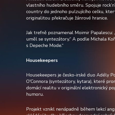
vlastního hudebního směru. Spojuje rock’n’r
country do jednoho pulzujícího celku, kte
originalitou překračuje žánrové hranice.
Jak trefně poznamenal Moimir Papalescu:
uměl se syntezátory.“ A podle Michala Koř
s Depeche Mode.“
Housekeepers
Housekeepers je česko-irské duo Adély Po
O'Connora (syntezátory, kytara), které p
domácí realitu v originální elektronický p
humoru.
Projekt vznikl nenápadně během lekcí angl