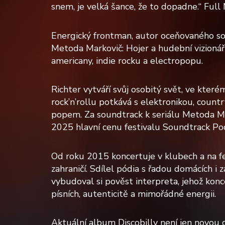
snem, je velká šance, že to dopadne.“ Ful
Energický frontman, autor oceňovaného so
Metoda Markovič: Hojer a hudební vizionář
americany, indie rocku a electropopu.
Richter vytváří svůj osobitý svět, ve které
rock’n’rollu potkává s elektronikou, coun
popem. Za soundtrack k seriálu Metoda Mar
2025 hlavní cenu festivalu Soundtrack Po
Od roku 2015 koncertuje v klubech a na fe
zahraničí. Sdílel pódia s řadou domácích i 
vybudoval si pověst interpreta, jehož konce
písních, autenticitě a mimořádné energii.
Aktuální album Discobilly není jen novou