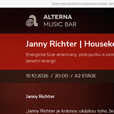
Tento web používá k poskytování služeb, per
Janny Richter | Housek
Energická fúze americany, post-punku a osmd
taneční energií.
15.10.2026
20:00
A2 stage
Janny Richter
„Janny Richter je krásnou ukázkou toho, že