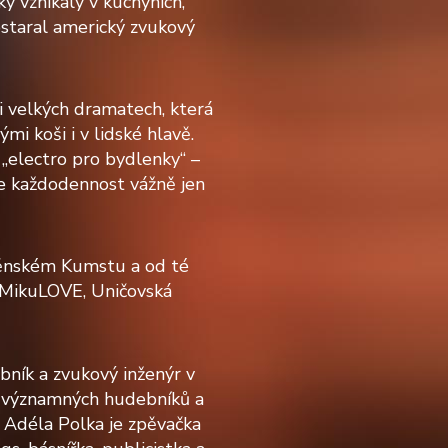
y vznikaly v kuchyních,
bstaral americký zvukový
i velkých dramatech, která
mi koši i v lidské hlavě.
 „electro pro bydlenky“ –
re každodennost vážně jen
něnském Kumstu a od té
, MikuLOVE, Uničovská
bník a zvukový inženýr v
u významných hudebníků a
. Adéla Polka je zpěvačka