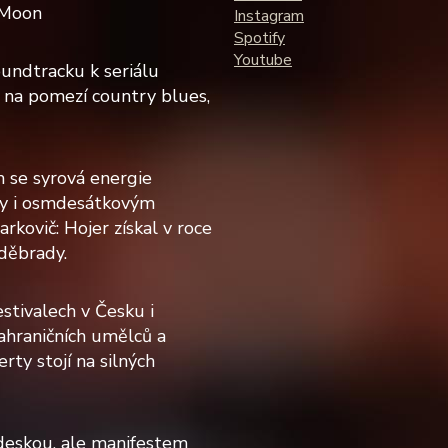
l Moon
Instagram
Spotify
Youtube
undtracku k seriálu
 na pomezí country blues,
m se syrová energie
try i osmdesátkovým
kovič: Hojer získal v roce
děbrady.
stivalech v Česku i
zahraničních umělců a
rty stojí na silných
 deskou, ale manifestem