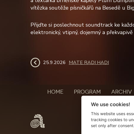
a textařka brněnské kapely Plum Dumplings
vítězka soutěže písničkářů na Besedě u Bi
Přijďte si poslechnout soundtrack ke kaž
elektronický, vtipný, dojemný a překvapivě 
25.9.2026
MATE RADI HADI
HOME
PROGRAM
ARCHIV
We use cookies!
This website uses esse
tracking cookies to un
set only after consent