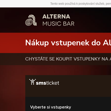
Tento web používá k poskytování služeb, per
Nákup vstupenek do Al
chystáte se koupit vstupenky na 