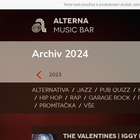
Tento web používá k poskytování služeb, per
Archiv 2024
2023
Alternativa
Jazz
Pub quizz
Hip Hop
Rap
Garage rock
Promítačka
Vše
THE VALENTINES | IGGY