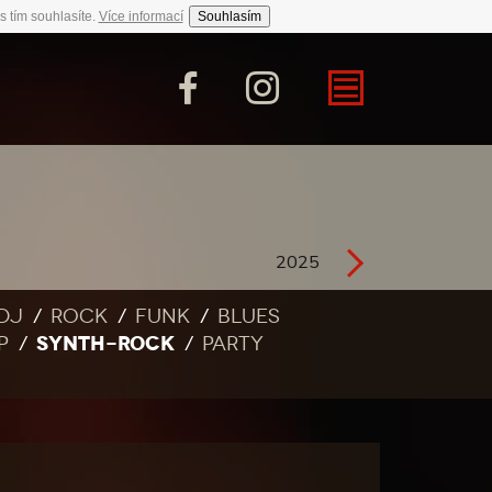
s tím souhlasíte.
Více informací
Souhlasím
2025
DJ
Rock
Funk
Blues
SYNTH-ROCK
p
Party