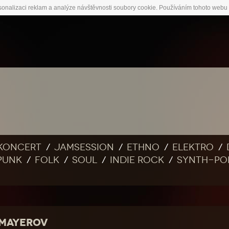
sonalizaci reklam a analýze návštěvnosti soubory cookie. Používáním tohoto webu 
Koncert
Jamsession
Ethno
Elektro
Punk
Folk
Soul
Indie rock
Synth-po
 MAYEROV