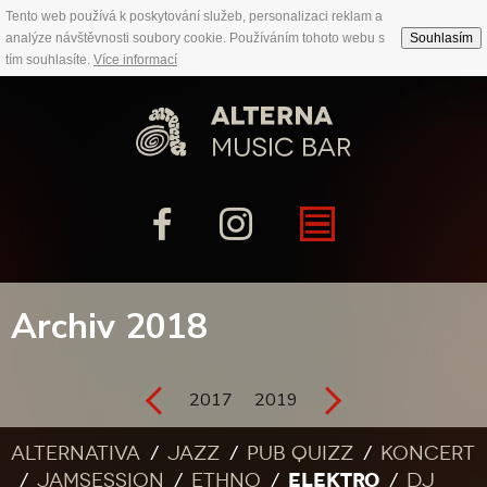
Tento web používá k poskytování služeb, personalizaci reklam a
analýze návštěvnosti soubory cookie. Používáním tohoto webu s
Souhlasím
tím souhlasíte.
Více informací
Archiv 2018
2017
2019
Alternativa
Jazz
Pub quizz
Koncert
ELEKTRO
Jamsession
Ethno
DJ