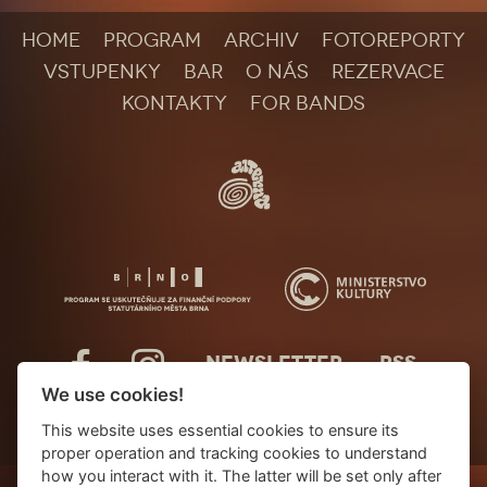
HOME
PROGRAM
ARCHIV
FOTOREPORTY
VSTUPENKY
BAR
O NÁS
REZERVACE
KONTAKTY
FOR BANDS
NEWSLETTER
RSS
We use cookies!
This website uses essential cookies to ensure its
proper operation and tracking cookies to understand
how you interact with it. The latter will be set only after