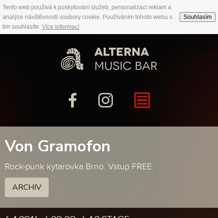
Tento web používá k poskytování služeb, personalizaci reklam a
analýze návštěvnosti soubory cookie. Používáním tohoto webu s
Souhlasím
tím souhlasíte.
Více informací
Von Gramofon
Rock-punk kytarovka Brno. Vstup FREE.
ARCHIV