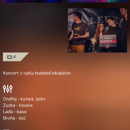
4
Koncert z cyklu hudební inkubátor.
Ondřej - kytara, zpěv
Zuzka - housle
Laďa - basa
Broňa - bicí