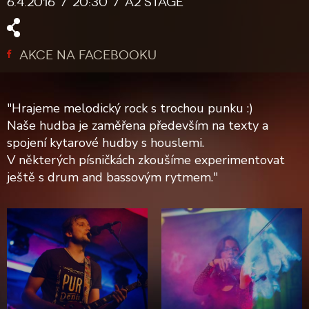
6.4.2016
20:30
A2 stage
AKCE NA FACEBOOKU
"Hrajeme melodický rock s trochou punku :)
Naše hudba je zaměřena především na texty a
spojení kytarové hudby s houslemi.
V některých písničkách zkoušíme experimentovat
ještě s drum and bassovým rytmem."