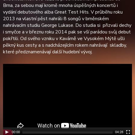
Brna, za sebou mají kromě mnoha úspěšných koncertů i
vydání debutového alba Great Test Hits. V průběhu roku
2013 na vlastní pěst nahráli 8 songů v brněnském
nahrávacím studiu George Lukase. Do studia si přizvali dechy
i smyčce a v březnu roku 2014 pak se vší parádou svůj debut
pokřtili. Od svého vzniku v Kavárně ve Vysokém Mýtě ušli
pěkný kus cesty a s nadcházejícím rokem nahrávají skladby,
které předznamenávají další hudební vývoj.
00:00
04:28