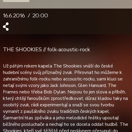
16.6.2016
20:00
THE SHOOKIES // folk-acoustic-rock
Už pátým rokem kapela The Shookies vnáší do české
hudební scény svůj příznačný zvuk. Přirovnat ho můžeme k
zahraničnímu folk-rocku nebo accoustic-rocku, sami kluci se
netají svými vzory jako Jack Johnson, Glen Hansard, The
Frames nebo třeba Bob Dylan. Nejsou to jen slova a příběh,
který chtějí fanouškům zprostředkovat, důraz kladou taky na
osobitý zvuk, rádi experimentují a snaží se svou tvorbu
vymanit z paušálního zvuku tradičních českých kapel.
Šarmantní hlas zpěváka a jeho melodické hrátky upoutají
běžného posluchače a nechají ho se docela oddat hudbě. The
Shookies, kteří své těžiště před nedávnem přesunuli do