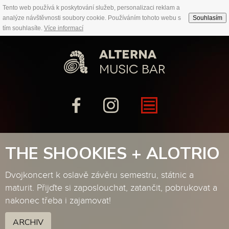
Tento web používá k poskytování služeb, personalizaci reklam a
analýze návštěvnosti soubory cookie. Používáním tohoto webu s
Souhlasím
tím souhlasíte.
Více informací
THE SHOOKIES + ALOTRIO
Dvojkoncert k oslavě závěru semestru, státnic a
maturit. Přijďte si zaposlouchat, zatančit, pobrukovat a
nakonec třeba i zajamovat!
ARCHIV