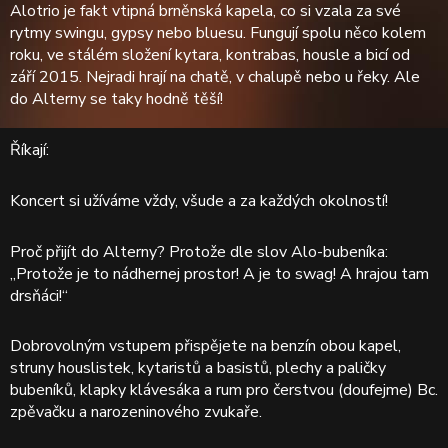
Alotrio je fakt vtipná brněnská kapela, co si vzala za své
rytmy swingu, gypsy nebo bluesu. Fungují spolu něco kolem
roku, ve stálém složení kytara, kontrabas, housle a bicí od
září 2015. Nejradi hrají na chatě, v chalupě nebo u řeky. Ale
do Alterny se taky hodně těší!
Říkají:
Koncert si užíváme vždy, všude a za každých okolností!
Proč přijít do Alterny? Protože dle slov Alo-bubeníka:
„Protože je to nádhernej prostor! A je to swag! A hrajou tam
drsňáci!“
Dobrovolným vstupem přispějete na benzín obou kapel,
struny houslistek, kytaristů a basistů, plechy a paličky
bubeníků, klapky klávesáka a rum pro čerstvou (doufejme) Bc.
zpěvačku a narozeninového zvukaře.