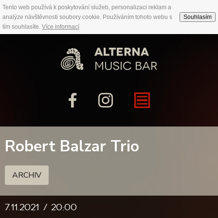
Tento web používá k poskytování služeb, personalizaci reklam a
analýze návštěvnosti soubory cookie. Používáním tohoto webu s
Souhlasím
tím souhlasíte.
Více informací
Robert Balzar Trio
ARCHIV
7.11.2021
20:00