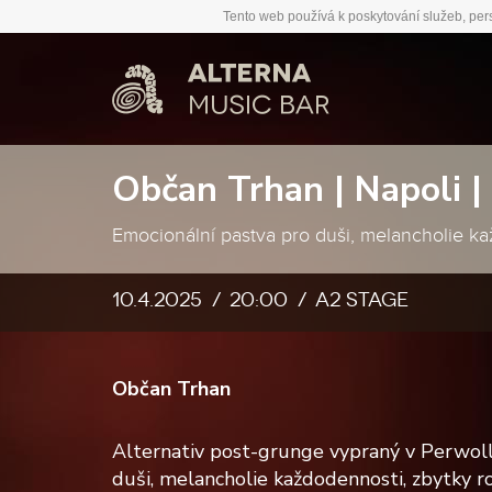
Tento web používá k poskytování služeb, per
Občan Trhan | Napoli 
Emocionální pastva pro duši, melancholie kaž
10.4.2025
20:00
A2 stage
Občan Trhan
Alternativ post-grunge vypraný v Perwoll
duši, melancholie každodennosti, zbytky ro