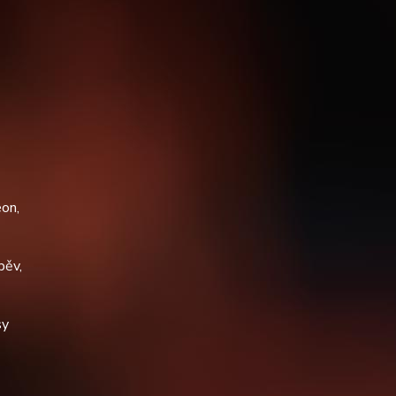
eon,
pěv,
sy