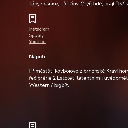
tóny vesnice, půltóny. Čtyři lidé, hrají čtyři
Instagram
Spotify
Youtube
Napoli
Příměstští kovbojové z brněnské Kraví hor
řeč prérie 21.století latentním i uvědomě
Western / bigbít.