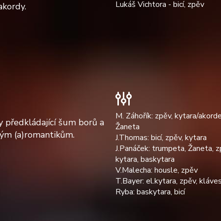
Lukáš Vichtora - bicí, zpěv
 akordy.
M. Záhořík: zpěv, kytara/akord
y předkládající šum borů a
Žaneta
lým (a)romantikům.
J.Thomas: bicí, zpěv, kytara
J.Panáček: trumpeta, Žaneta, z
kytara, baskytara
V.Malecha: housle, zpěv
T.Bayer: el.kytara, zpěv, kláve
Ryba: baskytara, bicí