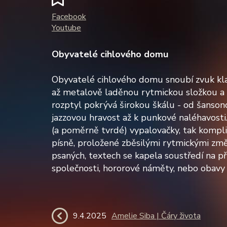
Facebook
Youtube
Obyvatelé cihlového domu
Obyvatelé cihlového domu snoubí zvuk kla
až metalově laděnou rytmickou složkou a
rozptyl pokrývá širokou škálu - od šanson
jazzovou hravost až k punkové naléhavosti.
(a poměrně tvrdé) vypalovačky, tak kompl
písně, proložené zběsilými rytmickými změ
psaných, textech se kapela soustředí na pří
společnosti, hororové náměty, nebo obavy z
9.4.2025
Amelie Siba | Čáry života