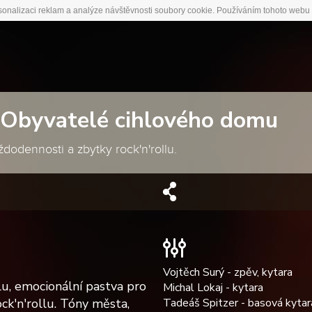
sonalizaci reklam a analýze návštěvnosti soubory cookie. Používáním tohoto webu 
| Obyvatelé cihlového domu
dodennosti a zbytky rock'n'rollu.
Vojtěch Surý - zpěv, kytara
u, emocionální pastva pro
Michal Lokaj - kytara
Tadeáš Spitzer - basová kytar
ck'n'rollu. Tóny města,