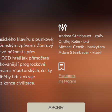
Andrea Steinbauer - zpěv
sického klavíru s punkově,
Ondřej Kolín - bicí
 ženským zpěvem. Žánrový
Michael Černík - baskytara
ové něžnosti, přes
Adam Steinbauer - klavír
 OCD hrají jak přímočaré
ikovanější progrockové
nami. V autorských, česky
Facebook
běhy lidí z okraje
Instagram
 konce civilizace.
ARCHIV