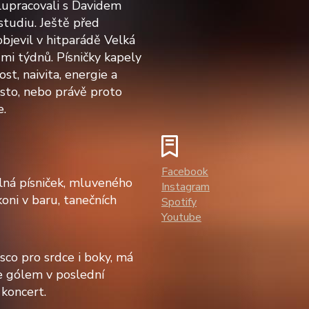
upracovali s Davidem
udiu. Ještě před
bjevil v hitparádě Velká
mi týdnů. Písničky kapely
t, naivita, energie a
esto, nebo právě proto
e.
Facebook
lná písniček, mluveného
Instagram
koni v baru, tanečních
Spotify
Youtube
sco pro srdce i boky, má
je gólem v poslední
 koncert.