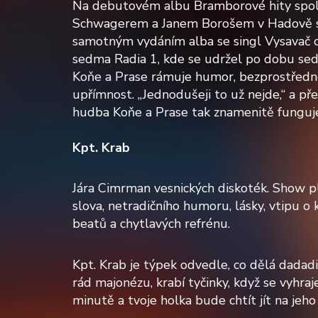
Na debutovém albu Bramborové hity spol
Schwagerem a Janem Borošem v Hadově st
samotným vydáním alba se singl Vysavač o
sedma Radia 1, kde se udržel po dobu sed
Koňe a Prase rámuje humor, bezprostřednos
upřímnost. „Jednodušeji to už nejde,“ a př
hudba Koňe a Prase tak znamenitě funguj
Kpt. Krab
Jára Cimrman vesnických diskoték. Show p
slova, netradičního humoru, lásky, vtipu o 
beatů a chytlavých refrénu.
Kpt. Krab je týpek odvedle, co dělá dadadi
rád majonézu, krabí tyčinky, když se vyhra
minutě a tvoje holka bude chtít jít na jeho