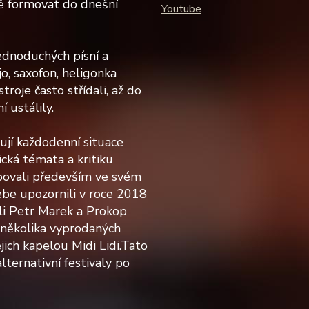
ně formovat do dnešní
Youtube
ednoduchých písní a
o, saxofon, heligonka
troje často střídali, až do
í ustálily.
ují každodenní situace
ická témata a kritiku
povali především ve svém
ebe upozornili v roce 2018
mli Petr Marek a Prokop
a několika vyprodaných
ich kapelou Midi Lidi.Tato
lternativní festivaly po