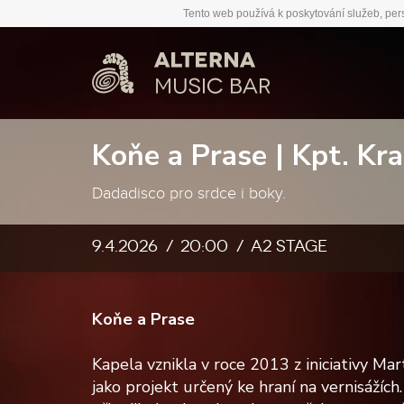
Tento web používá k poskytování služeb, per
Koňe a Prase | Kpt. Kr
Dadadisco pro srdce i boky.
9.4.2026
20:00
A2 stage
Koňe a Prase
Kapela vznikla v roce 2013 z iniciativy Mar
jako projekt určený ke hraní na vernisážích