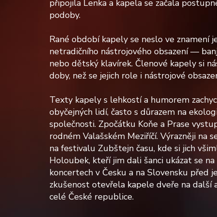
připojila Lenka a kapela se začala postup
podoby.
Rané období kapely se neslo ve znamení j
netradičního nástrojového obsazení — banj
nebo dětský klavírek. Členové kapely si nás
doby, než se jejich role i nástrojové obsazen
Texty kapely s lehkostí a humorem zachyc
obyčejných lidí, často s důrazem na ekolog
společnosti. Zpočátku Koňe a Prase vystu
rodném Valašském Meziříčí. Výrazněji na s
na festivalu Zubštejn času, kde si jich vši
Holoubek, kteří jim dali šanci ukázat se n
koncertech v Česku a na Slovensku před jej
zkušenost otevřela kapele dveře na další a
celé České republice.