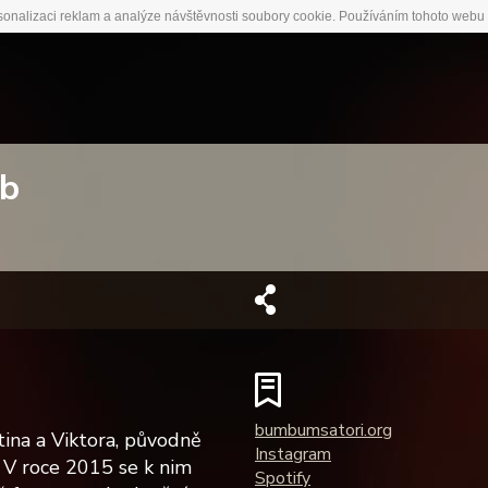
sonalizaci reklam a analýze návštěvnosti soubory cookie. Používáním tohoto webu 
ab
bumbumsatori.org
tina a Viktora, původně
Instagram
. V roce 2015 se k nim
Spotify