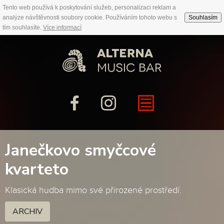
Tento web používá k poskytování služeb, personalizaci reklam a
analýze návštěvnosti soubory cookie. Používáním tohoto webu s
Souhlasím
tím souhlasíte.
Více informací
Janečkovo smyčcové
kvarteto
Klasická hudba mimo své přirozené prostředí.
ARCHIV