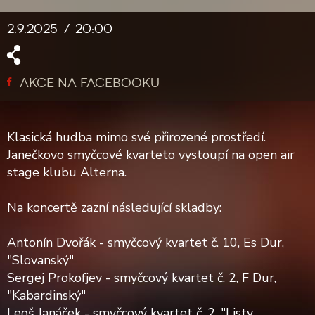
2.9.2025
20:00
AKCE NA FACEBOOKU
Klasická hudba mimo své přirozené prostředí.
Janečkovo smyčcové kvarteto vystoupí na open air
stage klubu Alterna.
Na koncertě zazní následující skladby:
Antonín Dvořák - smyčcový kvartet č. 10, Es Dur,
"Slovanský"
Sergej Prokofjev - smyčcový kvartet č. 2, F Dur,
"Kabardinský"
Leoš Janáček - smyčcový kvartet č. 2, "Listy