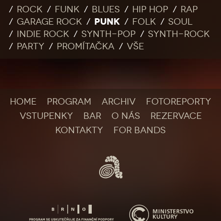
Rock
Funk
Blues
Hip Hop
Rap
PUNK
Garage rock
Folk
Soul
Indie rock
Synth-pop
Synth-rock
Party
Promítačka
Vše
HOME
PROGRAM
ARCHIV
FOTOREPORTY
VSTUPENKY
BAR
O NÁS
REZERVACE
KONTAKTY
FOR BANDS