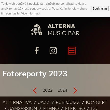
Tento web používá k poskytování služeb, personalizaci reklam a
analýze návštěvnosti soubory cookie. Používáním tohoto webu s
Souhlasím
tím souhlasíte.
Více informací
Fotoreporty 2023
2022
2024
Alternativa
Jazz
Pub quizz
Koncert
Jamsession
Ethno
Elektro
DJ