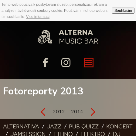
Tento web používá k poskytování služeb, personalizaci reklam a
analýze návštěvnosti soubory cookie. Používáním tohoto webu s
Souhlasím
tím souhlasíte.
Více informací
Fotoreporty 2013
2012
2014
Alternativa
Jazz
Pub quizz
Koncert
Jamsession
Ethno
Elektro
DJ