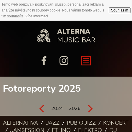
Tento web používá k poskytování služeb, personalizaci reklam a
analýze návštěvnosti soubory cookie. Používáním tohoto webu s
Souhlasím
tím souhlasíte.
Více informací
Fotoreporty 2025
2024
2026
Alternativa
Jazz
Pub quizz
Koncert
Jamsession
Ethno
Elektro
DJ