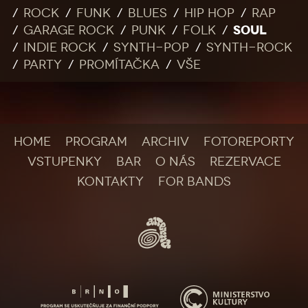
Rock
Funk
Blues
Hip Hop
Rap
SOUL
Garage rock
Punk
Folk
Indie rock
Synth-pop
Synth-rock
Party
Promítačka
Vše
HOME
PROGRAM
ARCHIV
FOTOREPORTY
VSTUPENKY
BAR
O NÁS
REZERVACE
KONTAKTY
FOR BANDS