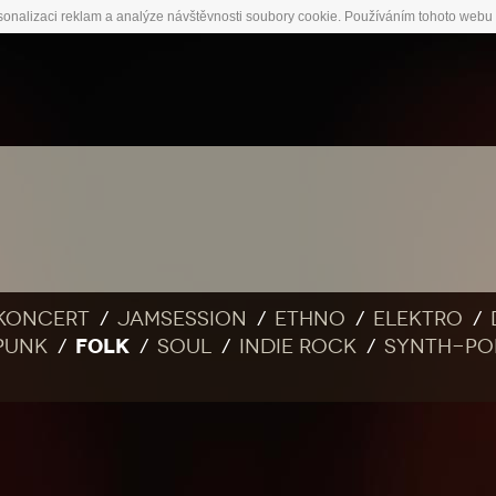
sonalizaci reklam a analýze návštěvnosti soubory cookie. Používáním tohoto webu 
Koncert
Jamsession
Ethno
Elektro
FOLK
Punk
Soul
Indie rock
Synth-po