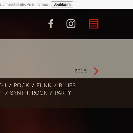
s tím souhlasíte.
Více informací
Souhlasím
2015
DJ
Rock
Funk
Blues
p
Synth-rock
Party