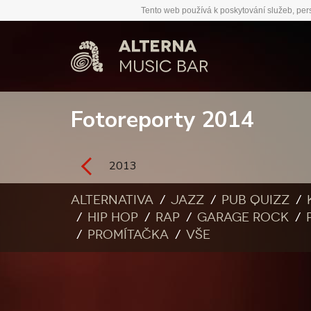
Tento web používá k poskytování služeb, per
Fotoreporty 2014
2013
Alternativa
Jazz
Pub quizz
Hip Hop
Rap
Garage rock
Promítačka
Vše