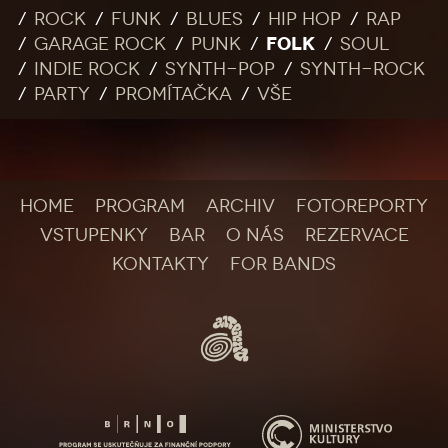
Rock
Funk
Blues
Hip Hop
Rap
FOLK
Garage rock
Punk
Soul
Indie rock
Synth-pop
Synth-rock
Party
Promítačka
Vše
HOME
PROGRAM
ARCHIV
FOTOREPORTY
VSTUPENKY
BAR
O NÁS
REZERVACE
KONTAKTY
FOR BANDS