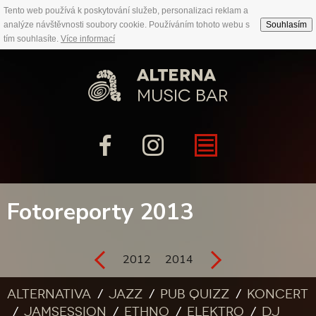
Tento web používá k poskytování služeb, personalizaci reklam a
analýze návštěvnosti soubory cookie. Používáním tohoto webu s
Souhlasím
tím souhlasíte.
Více informací
Fotoreporty 2013
2012
2014
Alternativa
Jazz
Pub quizz
Koncert
Jamsession
Ethno
Elektro
DJ