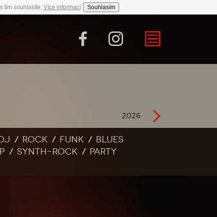
s tím souhlasíte.
Více informací
Souhlasím
2026
DJ
Rock
Funk
Blues
p
Synth-rock
Party