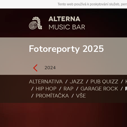
Tento web používá k poskytování služeb, per
Fotoreporty 2025
2024
Alternativa
Jazz
Pub quizz
Hip Hop
Rap
Garage rock
Promítačka
Vše