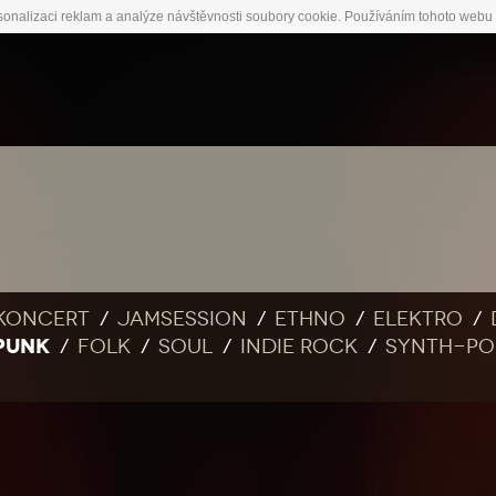
sonalizaci reklam a analýze návštěvnosti soubory cookie. Používáním tohoto webu 
Koncert
Jamsession
Ethno
Elektro
PUNK
Folk
Soul
Indie rock
Synth-po