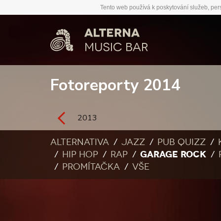
Tento web používá k poskytování služeb, per
Fotoreporty 2014
2013
Alternativa
Jazz
Pub quizz
GARAGE ROCK
Hip Hop
Rap
Promítačka
Vše