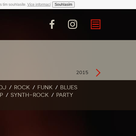
s tím souhlasíte.
Více informací
Souhlasím
2015
DJ
Rock
Funk
Blues
p
Synth-rock
Party