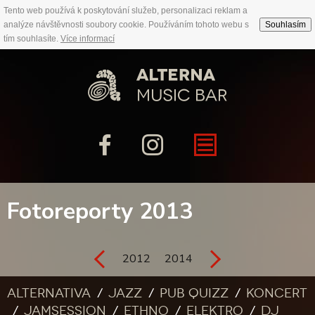
Tento web používá k poskytování služeb, personalizaci reklam a
analýze návštěvnosti soubory cookie. Používáním tohoto webu s
Souhlasím
tím souhlasíte.
Více informací
Fotoreporty 2013
2012
2014
Alternativa
Jazz
Pub quizz
Koncert
Jamsession
Ethno
Elektro
DJ