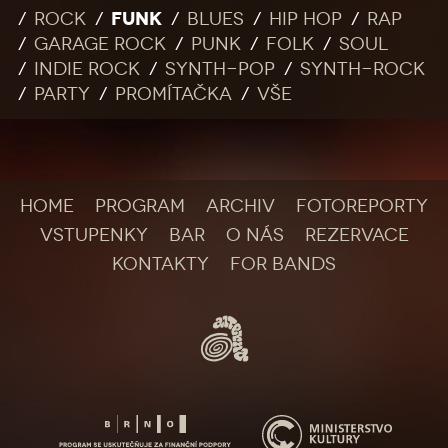
FUNK
Rock
Blues
Hip Hop
Rap
Garage rock
Punk
Folk
Soul
Indie rock
Synth-pop
Synth-rock
Party
Promítačka
Vše
HOME
PROGRAM
ARCHIV
FOTOREPORTY
VSTUPENKY
BAR
O NÁS
REZERVACE
KONTAKTY
FOR BANDS