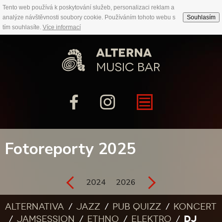
Tento web používá k poskytování služeb, personalizaci reklam a
analýze návštěvnosti soubory cookie. Používáním tohoto webu s
Souhlasím
tím souhlasíte.
Více informací
Fotoreporty 2025
2024
2026
Alternativa
Jazz
Pub quizz
Koncert
DJ
Jamsession
Ethno
Elektro