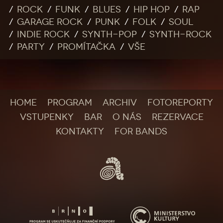
Rock
Funk
Blues
Hip Hop
Rap
Garage rock
Punk
Folk
Soul
Indie rock
Synth-pop
Synth-rock
Party
Promítačka
Vše
HOME
PROGRAM
ARCHIV
FOTOREPORTY
VSTUPENKY
BAR
O NÁS
REZERVACE
KONTAKTY
FOR BANDS