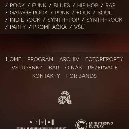
Rock
Funk
Blues
Hip Hop
Rap
Garage rock
Punk
Folk
Soul
Indie rock
Synth-pop
Synth-rock
Party
Promítačka
Vše
HOME
PROGRAM
ARCHIV
FOTOREPORTY
VSTUPENKY
BAR
O NÁS
REZERVACE
KONTAKTY
FOR BANDS