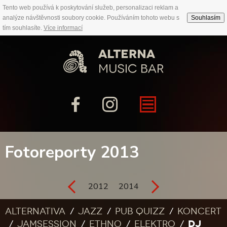
Tento web používá k poskytování služeb, personalizaci reklam a
analýze návštěvnosti soubory cookie. Používáním tohoto webu s
Souhlasím
tím souhlasíte.
Více informací
Fotoreporty 2013
2012
2014
Alternativa
Jazz
Pub quizz
Koncert
DJ
Jamsession
Ethno
Elektro