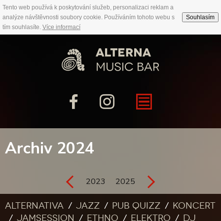
Tento web používá k poskytování služeb, personalizaci reklam a
analýze návštěvnosti soubory cookie. Používáním tohoto webu s
Souhlasím
tím souhlasíte.
Více informací
Archiv 2024
2023
2025
Alternativa
Jazz
Pub quizz
Koncert
Jamsession
Ethno
Elektro
DJ