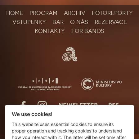
HOME
PROGRAM
ARCHIV
FOTOREPORTY
VSTUPENKY
BAR
O NÁS
REZERVACE
KONTAKTY
FOR BANDS
NEWSLETTER
RSS
We use cookies!
This website uses essential cookies to ensure its
proper operation and tracking cookies to understand
how you interact with it. The latter will be set only after