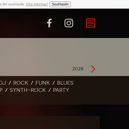
s tím souhlasíte.
Více informací
Souhlasím
2026
DJ
Rock
Funk
Blues
p
Synth-rock
Party