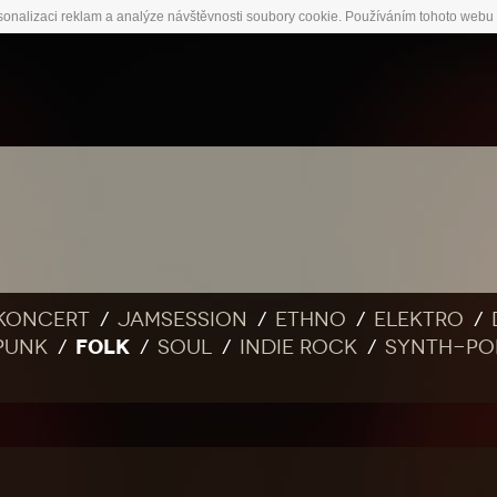
sonalizaci reklam a analýze návštěvnosti soubory cookie. Používáním tohoto webu 
Koncert
Jamsession
Ethno
Elektro
FOLK
Punk
Soul
Indie rock
Synth-po