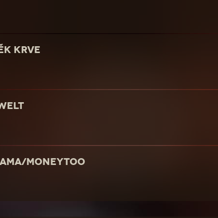
ĚK KRVE
 WELT
AJAMA/MONEYTOO