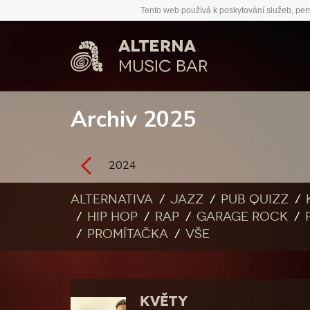
Tento web používá k poskytování služeb, per
Archiv 2025
2024
Alternativa
Jazz
Pub quizz
Hip Hop
Rap
Garage rock
Promítačka
Vše
KVĚTY