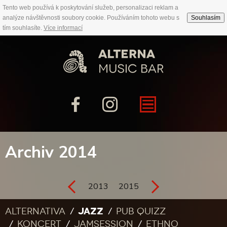
Tento web používá k poskytování služeb, personalizaci reklam a
analýze návštěvnosti soubory cookie. Používáním tohoto webu s
Souhlasím
tím souhlasíte.
Více informací
Archiv 2014
2013
2015
JAZZ
Alternativa
Pub quizz
Koncert
Jamsession
Ethno