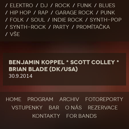
Elektro
DJ
Rock
Funk
Blues
Hip Hop
Rap
Garage rock
Punk
Folk
Soul
Indie rock
Synth-pop
Synth-rock
Party
Promítačka
Vše
BENJAMIN KOPPEL * SCOTT COLLEY *
BRIAN BLADE (DK/USA)
30.9.2014
HOME
PROGRAM
ARCHIV
FOTOREPORTY
VSTUPENKY
BAR
O NÁS
REZERVACE
KONTAKTY
FOR BANDS