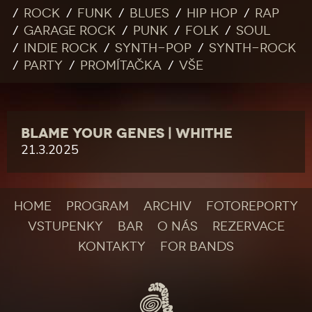
Rock
Funk
Blues
Hip Hop
Rap
Garage rock
Punk
Folk
Soul
Indie rock
Synth-pop
Synth-rock
Party
Promítačka
Vše
BLAME YOUR GENES | WHITHE
21.3.2025
HOME
PROGRAM
ARCHIV
FOTOREPORTY
VSTUPENKY
BAR
O NÁS
REZERVACE
KONTAKTY
FOR BANDS