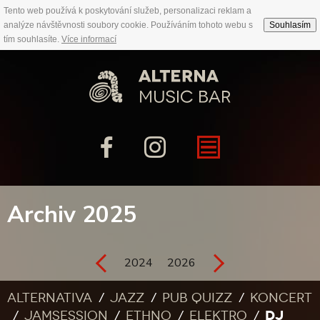
Tento web používá k poskytování služeb, personalizaci reklam a
analýze návštěvnosti soubory cookie. Používáním tohoto webu s
Souhlasím
tím souhlasíte.
Více informací
Archiv 2025
2024
2026
Alternativa
Jazz
Pub quizz
Koncert
DJ
Jamsession
Ethno
Elektro