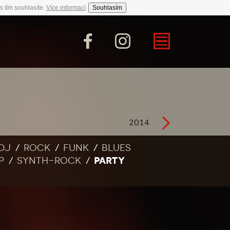
s tím souhlasíte.
Více informací
Souhlasím
2014
DJ
Rock
Funk
Blues
PARTY
p
Synth-rock