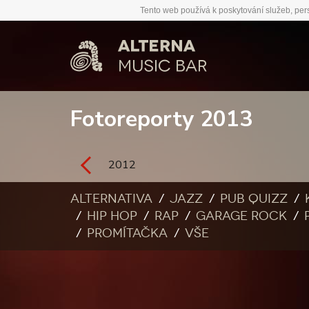
Tento web používá k poskytování služeb, per
Fotoreporty 2013
2012
Alternativa
Jazz
Pub quizz
Hip Hop
Rap
Garage rock
Promítačka
Vše