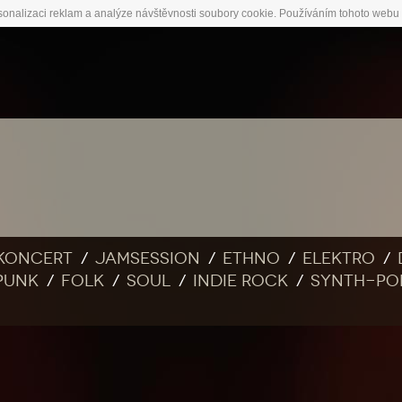
sonalizaci reklam a analýze návštěvnosti soubory cookie. Používáním tohoto webu 
Koncert
Jamsession
Ethno
Elektro
Punk
Folk
Soul
Indie rock
Synth-po