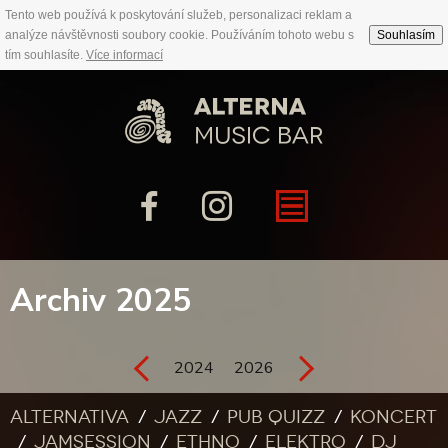
Tento web používá k poskytování služeb, personalizaci reklam a
analýze návštěvnosti soubory cookie. Používáním tohoto webu s
Souhlasím
tím souhlasíte.
Více informací
Archiv 2025
2024
2026
Alternativa
Jazz
Pub quizz
Koncert
Jamsession
Ethno
Elektro
DJ